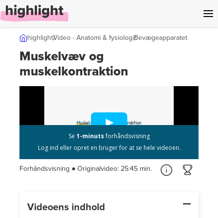
l indhold
highlight
Video - Anatomi & fysiologi
Bevægeapparatet
Muskelvæv og
muskelkontraktion
Forhåndsvisning ● Originalvideo:
25:45 min.
Videoens indhold