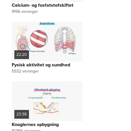
Calcium- og fosfatstofskiftet
9156
visninger
22:20
Fysisk aktivitet og sundhed
5532
visninger
23:38
Knoglernes opbygning
10366
visninger