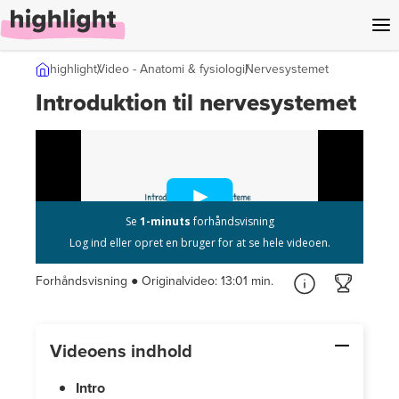
l indhold
highlight
Video - Anatomi & fysiologi
Nervesystemet
Introduktion til nervesystemet
Forhåndsvisning ● Originalvideo:
13:01 min.
Videoens indhold
Intro