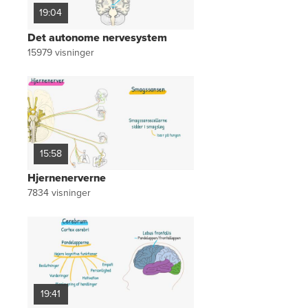
19:04
Det autonome nervesystem
15979
visninger
15:58
Hjernenerverne
7834
visninger
19:41