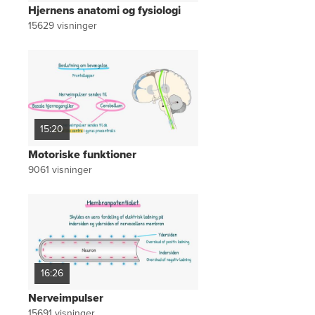
Hjernens anatomi og fysiologi
15629
visninger
15:20
Motoriske funktioner
9061
visninger
16:26
Nerveimpulser
15691
visninger