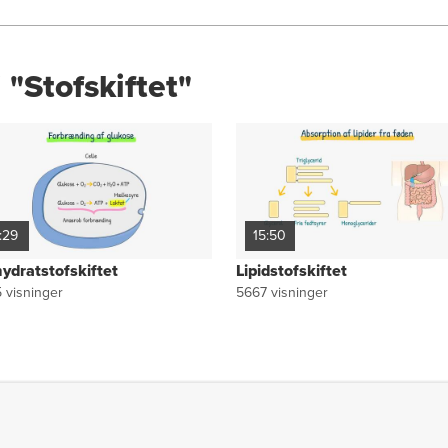
 "Stofskiftet"
1:29
15:50
ydratstofskiftet
Lipidstofskiftet
5
visninger
5667
visninger