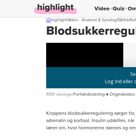
Video
Quiz
Om
Skip til indhold
highlight
Video - Anatomi & fysiologi
Stofskiftet
Blodsukkerregu
9351 visninger
Forhåndsvisning ● Originalvideo:
Kroppens blodsukkerregulering sørger for,
adrenalin og kortisol. Insulin udskilles, n
lærer om, hvor hormonerne dannes og om 