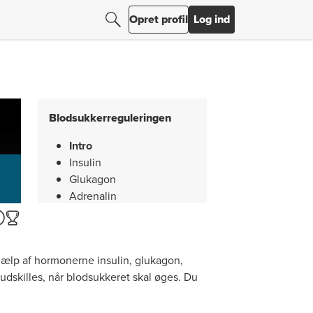
Søg efter resultater
Søg
Opret profil
Log ind
Blodsukkerreguleringen
Intro
Insulin
Glukagon
Adrenalin
Kortisol
Resumé
jælp af hormonerne insulin, glukagon,
 udskilles, når blodsukkeret skal øges. Du