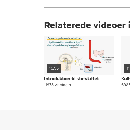
Relaterede videoer i
15:55
1
Introduktion til stofskiftet
Kulh
11978
visninger
698