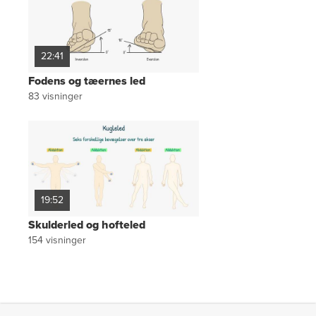
22:41
Fodens og tæernes led
83
visninger
19:52
Skulderled og hofteled
154
visninger