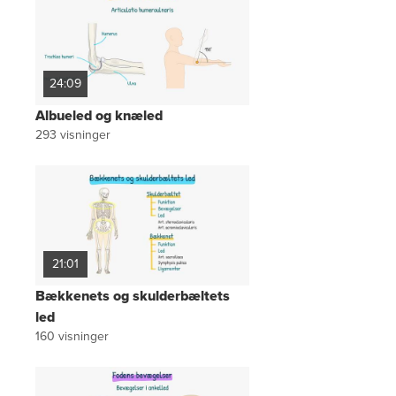
24:09
Albueled og knæled
293
visninger
21:01
Bækkenets og skulderbæltets
led
160
visninger