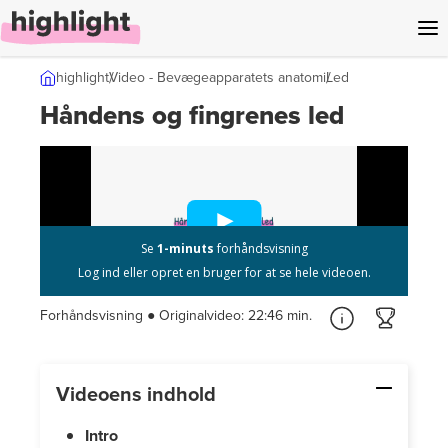
l indhold
highlight
Video - Bevægeappar­atets anatomi
Led
Håndens og fingrenes led
Forhåndsvisning ● Originalvideo:
22:46 min.
Videoens indhold
Intro