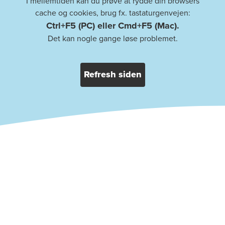
I mellemtiden kan du prøve at rydde din browsers
cache og cookies, brug fx. tastaturgenvejen:
Ctrl+F5 (PC) eller Cmd+F5 (Mac).
Det kan nogle gange løse problemet.
Refresh siden