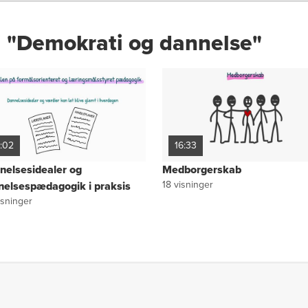
i "Demokrati og dannelse"
9:02
16:33
nelsesidealer og
Medborgerskab
18
visninger
nelsespædagogik i praksis
sninger