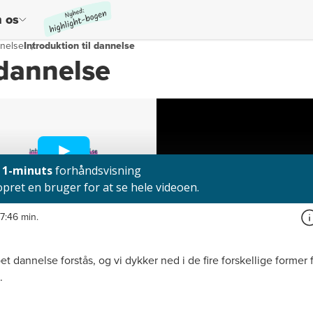
 os
nelse
Introduktion til dannelse
 dannelse
17:46 min.
dannelse forstås, og vi dykker ned i de fire forskellige former fo
e.