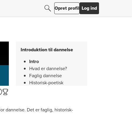
Søg efter resultater
Søg
Opret profil
Log ind
Introduktion til dannelse
Intro
Hvad er dannelse?
Faglig dannelse
Historisk-poetisk
dannelse
Demokratisk dannelse
Legende dannelse
r dannelse. Det er faglig, historisk-
Resumé