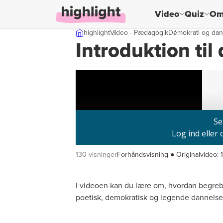
Video
Quiz
Om
Skip til indhold
highlight
Video - Pædagogik
Demokrati og dan
Introduktion til
130 visninger
Forhåndsvisning ● Originalvideo:
I videoen kan du lære om, hvordan begrebet 
poetisk, demokratisk og legende dannels