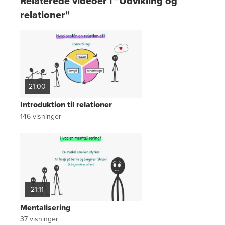
Relaterede videoer i "Udvikling og
relationer"
21:00
Introduktion til relationer
146
visninger
21:11
Mentalisering
37
visninger