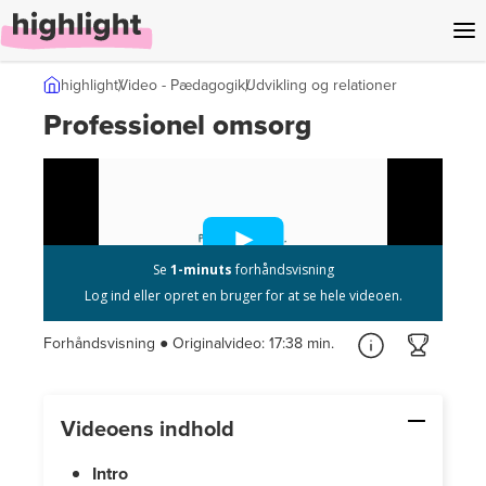
l indhold
highlight
Video - Pædagogik
Udvikling og relationer
Professionel omsorg
Forhåndsvisning ● Originalvideo:
17:38 min.
Videoens indhold
Intro