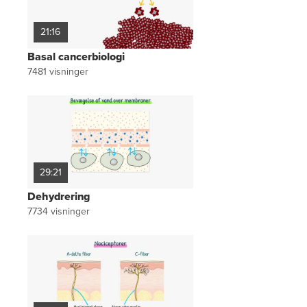
21:16
Basal cancerbiologi
7481
visninger
29:21
Dehydrering
7734
visninger