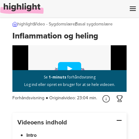
l indhold
highlight
Video - Sygdomslære
Basal sygdomslære
Inflammation og heling
Forhåndsvisning ● Originalvideo:
23:04 min.
Videoens indhold
Intro