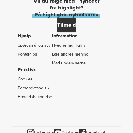
Vil du følge med i nyheder
fra highlight?
Få highlights nyhedsbrev
Tilmeld
Hjælp
Information
Spørgsmål og svar
Hvad er highlight?
Kontakt os
Læs andres mening
Mød underviserne
Praktisk
Cookies
Persondatapolitik
Handelsbetingelser
Instagram
Youtube
Facebook