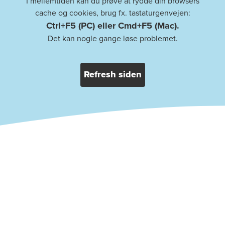
I mellemtiden kan du prøve at rydde din browsers
cache og cookies, brug fx. tastaturgenvejen:
Ctrl+F5 (PC) eller Cmd+F5 (Mac).
Det kan nogle gange løse problemet.
Refresh siden