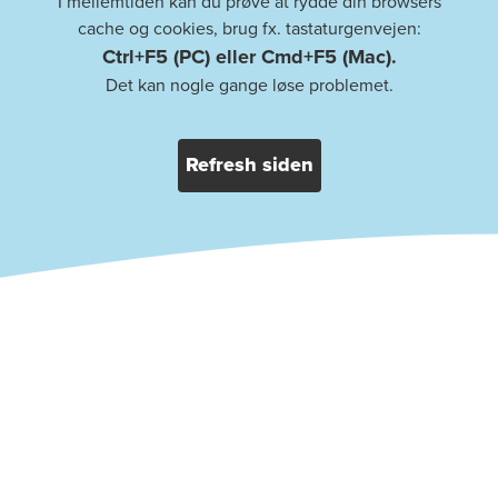
I mellemtiden kan du prøve at rydde din browsers
cache og cookies, brug fx. tastaturgenvejen:
Ctrl+F5 (PC) eller Cmd+F5 (Mac).
Det kan nogle gange løse problemet.
Refresh siden