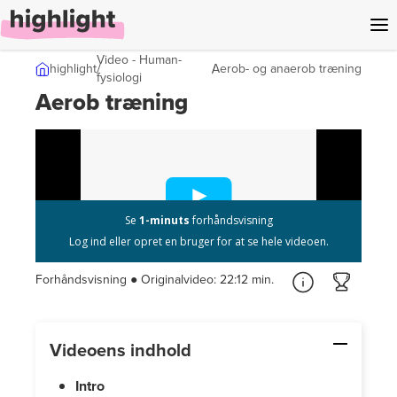
l indhold
Video - Human­
highlight
Aerob- og anaerob træning
fysiologi
Aerob træning
Forhåndsvisning ● Originalvideo:
22:12 min.
Videoens indhold
Intro