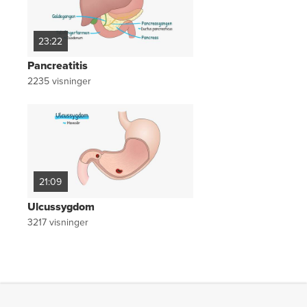
23:22
Pancreatitis
2235
visninger
21:09
Ulcussygdom
3217
visninger