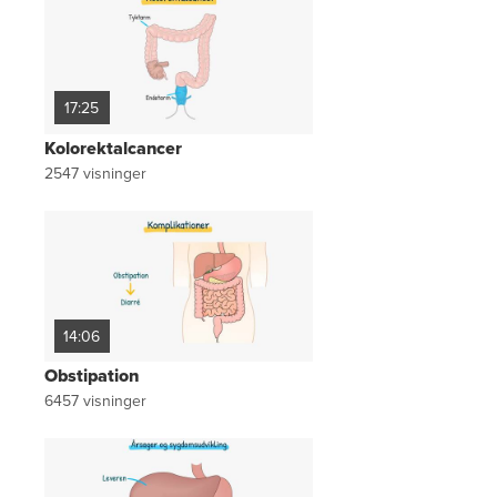
17:25
Kolorektalcancer
2547
visninger
14:06
Obstipation
6457
visninger