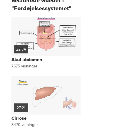
Relaterede videoer i
"Fordøjelsessystemet"
22:34
Akut abdomen
7575
visninger
27:21
Cirrose
3470
visninger