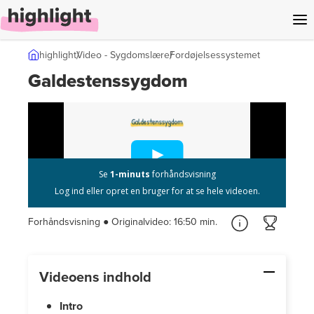
l indhold
highlight
Video - Sygdomslære
Fordøjelsessystemet
Galdestenssygdom
Forhåndsvisning ● Originalvideo:
16:50 min.
Videoens indhold
Intro